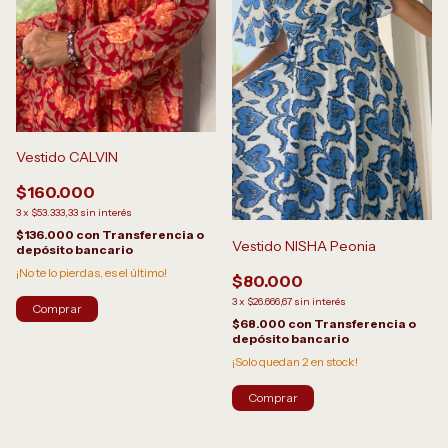
Vestido CALVIN
$160.000
3
x
$53.333,33
sin interés
$136.000
con
Transferencia o
Vestido NISHA Peonia
depósito bancario
¡No te lo pierdas, es el último!
$80.000
3
x
$26.666,67
sin interés
Comprar
$68.000
con
Transferencia o
depósito bancario
¡Solo quedan
2
en stock!