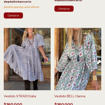
depósito bancario
depósito bancario
¡No te lo pierdas, es el último!
Comprar
1
/
4
1
/
4
Vestido STRADI Dalia
Vestido BELL Hanna
$160.000
$160.000