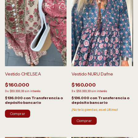
Vestido NURU Dafne
Vestido CHELSEA
$160.000
$160.000
3
x
$53.333,33
sin interés
3
x
$53.333,33
sin interés
$136.000
con
Transferencia o
$136.000
con
Transferencia o
depósito bancario
depósito bancario
¡No te lo pierdas, es el último!
Comprar