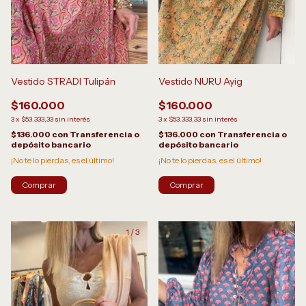
Vestido NURU Ayig
Vestido STRADI Tulipán
$160.000
$160.000
3
x
$53.333,33
sin interés
3
x
$53.333,33
sin interés
$136.000
con
Transferencia o
$136.000
con
Transferencia o
depósito bancario
depósito bancario
¡No te lo pierdas, es el último!
¡No te lo pierdas, es el último!
Comprar
1
/
3
1
/
9