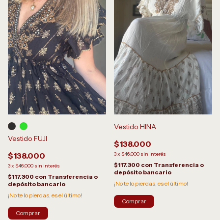
Vestido HINA
Vestido FUJI
$138.000
$138.000
3
x
$46.000
sin interés
$117.300
con
Transferencia o
3
x
$46.000
sin interés
depósito bancario
$117.300
con
Transferencia o
¡No te lo pierdas, es el último!
depósito bancario
¡No te lo pierdas, es el último!
Comprar