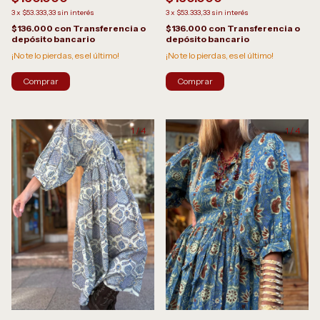
3
x
$53.333,33
sin interés
3
x
$53.333,33
sin interés
$136.000
con
Transferencia o
$136.000
con
Transferencia o
depósito bancario
depósito bancario
¡No te lo pierdas, es el último!
¡No te lo pierdas, es el último!
Comprar
1
/
4
1
/
4