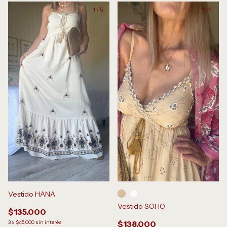
1
/
5
1
/
9
Vestido HANA
Vestido SOHO
$135.000
3
x
$45.000
sin interés
$138.000