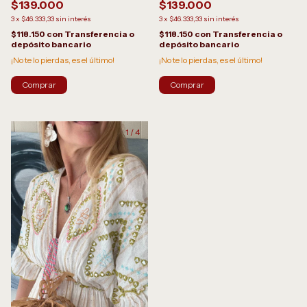
$139.000
$139.000
3
x
$46.333,33
sin interés
3
x
$46.333,33
sin interés
$118.150
con
Transferencia o
$118.150
con
Transferencia o
depósito bancario
depósito bancario
¡No te lo pierdas, es el último!
¡No te lo pierdas, es el último!
1
/
4