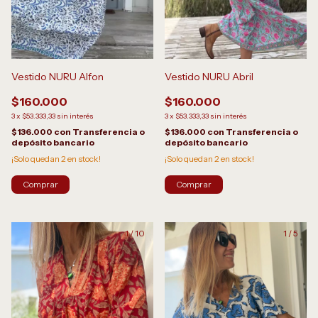
Vestido NURU Alfon
Vestido NURU Abril
$160.000
$160.000
3
x
$53.333,33
sin interés
3
x
$53.333,33
sin interés
$136.000
con
Transferencia o
$136.000
con
Transferencia o
depósito bancario
depósito bancario
¡Solo quedan
2
en stock!
¡Solo quedan
2
en stock!
Comprar
Comprar
1
/
10
1
/
5