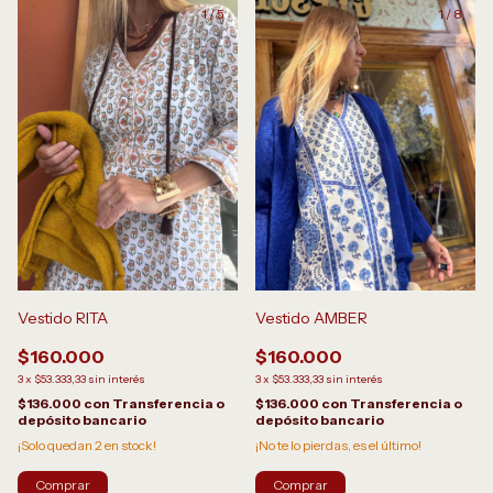
1
/
5
1
/
8
Vestido RITA
Vestido AMBER
$160.000
$160.000
3
x
$53.333,33
sin interés
3
x
$53.333,33
sin interés
$136.000
con
Transferencia o
$136.000
con
Transferencia o
depósito bancario
depósito bancario
¡Solo quedan
2
en stock!
¡No te lo pierdas, es el último!
Comprar
Comprar