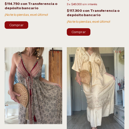
$114.750
con
Transferencia o
3
x
$46.000
sin interés
depósito bancario
$117.300
con
Transferencia o
¡No te lo pierdas, es el último!
depósito bancario
¡No te lo pierdas, es el último!
Comprar
1
/
4
1
/
6