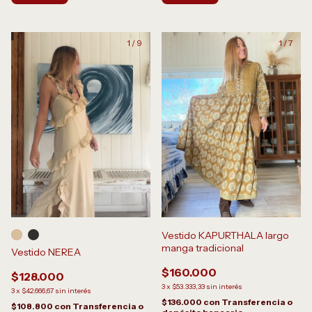
1
/
9
1
/
7
Vestido KAPURTHALA largo
manga tradicional
Vestido NEREA
$160.000
$128.000
3
x
$53.333,33
sin interés
3
x
$42.666,67
sin interés
$136.000
con
Transferencia o
$108.800
con
Transferencia o