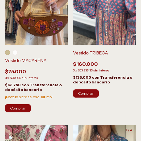
Vestido TRIBECA
Vestido MACARENA
$160.000
$75.000
3
x
$53.333,33
sin interés
$136.000
con
Transferencia o
3
x
$25.000
sin interés
depósito bancario
$63.750
con
Transferencia o
depósito bancario
¡No te lo pierdas, es el último!
Comprar
1
/
6
1
/
4