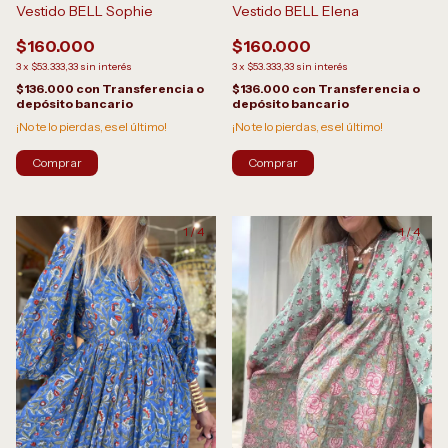
Vestido BELL Sophie
Vestido BELL Elena
$160.000
$160.000
3
x
$53.333,33
sin interés
3
x
$53.333,33
sin interés
$136.000
con
Transferencia o
$136.000
con
Transferencia o
depósito bancario
depósito bancario
¡No te lo pierdas, es el último!
¡No te lo pierdas, es el último!
Comprar
Comprar
1
/
4
1
/
4