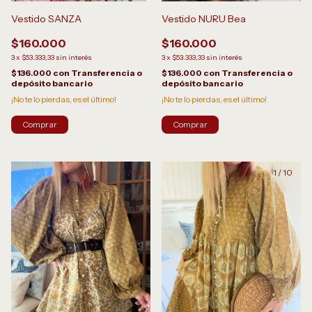
Vestido NURU Bea
Vestido SANZA
$160.000
$160.000
3
x
$53.333,33
sin interés
3
x
$53.333,33
sin interés
$136.000
con
Transferencia o
$136.000
con
Transferencia o
depósito bancario
depósito bancario
¡No te lo pierdas, es el último!
¡No te lo pierdas, es el último!
Comprar
Comprar
1
/
10
1
/
10