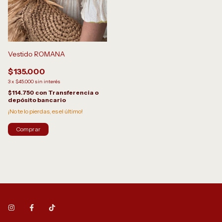
Vestido ROMANA
$135.000
3
x
$45.000
sin interés
$114.750
con
Transferencia o
depósito bancario
¡No te lo pierdas, es el último!