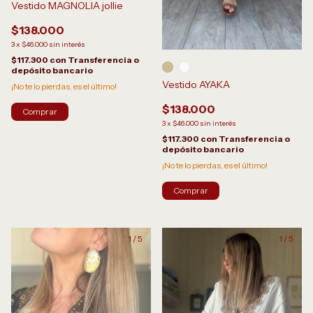
Vestido MAGNOLIA jollie
$138.000
3
x
$46.000
sin interés
$117.300
con
Transferencia o
depósito bancario
Vestido AYAKA
¡No te lo pierdas, es el último!
$138.000
3
x
$46.000
sin interés
$117.300
con
Transferencia o
depósito bancario
¡No te lo pierdas, es el último!
Comprar
1
/
5
1
/
5