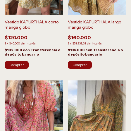
Vestido KAPURTHALA corto
Vestido KAPURTHALA largo
manga globo
manga globo
$120.000
$160.000
3
x
$40.000
sin interés
3
x
$53.333,33
sin interés
$102.000
con
Transferencia o
$136.000
con
Transferencia o
depósito bancario
depósito bancario
1
/
3
1
/
3