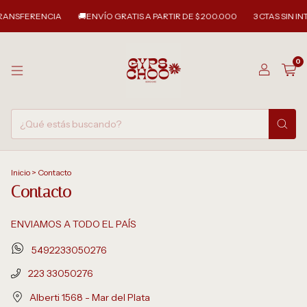
FERENCIA
🚚ENVÍO GRATIS A PARTIR DE $ 200.000
3 CTAS SIN INTERÉS
0
Inicio
>
Contacto
Contacto
ENVIAMOS A TODO EL PAÍS
5492233050276
223 33050276
Alberti 1568 - Mar del Plata