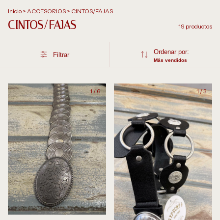
Inicio
>
ACCESORIOS
>
CINTOS/FAJAS
CINTOS/FAJAS
19 productos
Ordenar por:
Filtrar
Más vendidos
1
/
6
1
/
3