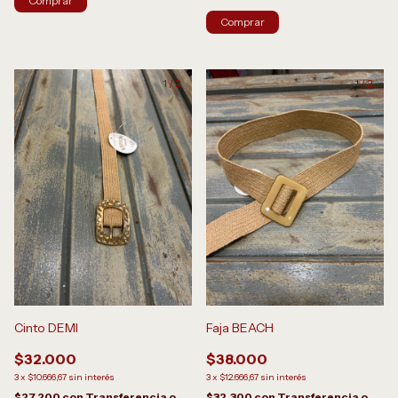
Comprar
1
/
2
1
/
2
Cinto DEMI
Faja BEACH
$32.000
$38.000
3
x
$10.666,67
sin interés
3
x
$12.666,67
sin interés
$27.200
con
Transferencia o
$32.300
con
Transferencia o