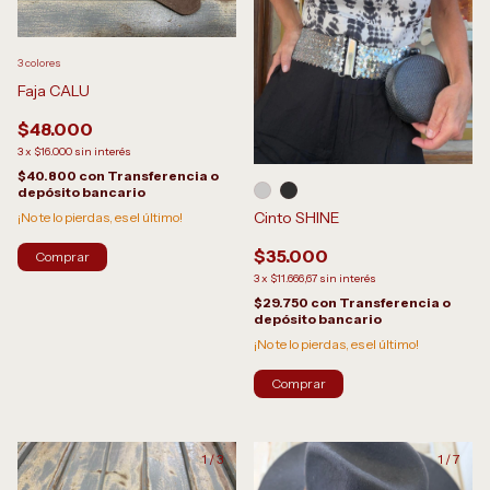
3 colores
Faja CALU
$48.000
3
x
$16.000
sin interés
$40.800
con
Transferencia o
depósito bancario
Cinto SHINE
¡No te lo pierdas, es el último!
$35.000
Comprar
3
x
$11.666,67
sin interés
$29.750
con
Transferencia o
depósito bancario
¡No te lo pierdas, es el último!
Comprar
1
/
3
1
/
7