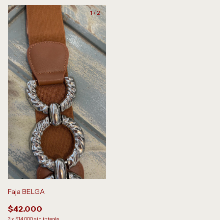
1
/
2
Faja BELGA
$42.000
3
x
$14.000
sin interés