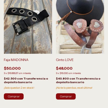
Faja MADONNA
Cinto LOVE
$50.000
$48.000
3
x
$16.666,67
sin interés
3
x
$16.000
sin interés
$42.500
con
Transferencia o
$40.800
con
Transferencia o
depósito bancario
depósito bancario
¡Solo quedan
2
en stock!
¡No te lo pierdas, es el último!