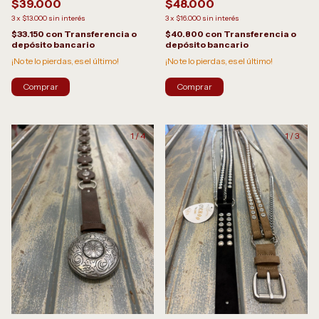
$39.000
$48.000
3
x
$13.000
sin interés
3
x
$16.000
sin interés
$33.150
con
Transferencia o
$40.800
con
Transferencia o
depósito bancario
depósito bancario
¡No te lo pierdas, es el último!
¡No te lo pierdas, es el último!
1
/
4
1
/
3