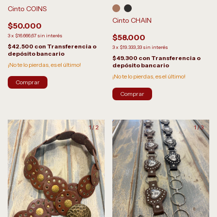
Cinto COINS
Cinto CHAIN
$50.000
3
x
$16.666,67
sin interés
$58.000
$42.500
con
Transferencia o
3
x
$19.333,33
sin interés
depósito bancario
$49.300
con
Transferencia o
¡No te lo pierdas, es el último!
depósito bancario
¡No te lo pierdas, es el último!
Comprar
1
/
2
1
/
3