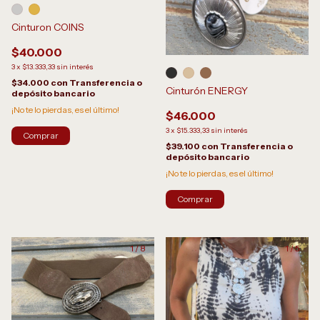
Cinturon COINS
$40.000
3
x
$13.333,33
sin interés
$34.000
con
Transferencia o
Cinturón ENERGY
depósito bancario
¡No te lo pierdas, es el último!
$46.000
3
x
$15.333,33
sin interés
Comprar
$39.100
con
Transferencia o
depósito bancario
¡No te lo pierdas, es el último!
Comprar
1
/
8
1
/
5