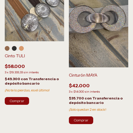
Cinto TULI
$58.000
3
x
$19.333,33
sin interés
Cinturón MAYA
$49.300
con
Transferencia o
depósito bancario
$42.000
¡No te lo pierdas, es el último!
3
x
$14.000
sin interés
$35.700
con
Transferencia o
Comprar
depósito bancario
¡Solo quedan
2
en stock!