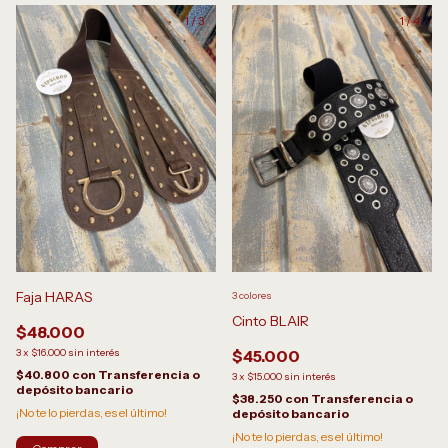
1
/
3
1
/
4
Faja HARAS
3 colores
Cinto BLAIR
$48.000
3
x
$16.000
sin interés
$45.000
$40.800
con
Transferencia o
3
x
$15.000
sin interés
depósito bancario
$38.250
con
Transferencia o
¡No te lo pierdas, es el último!
depósito bancario
¡No te lo pierdas, es el último!