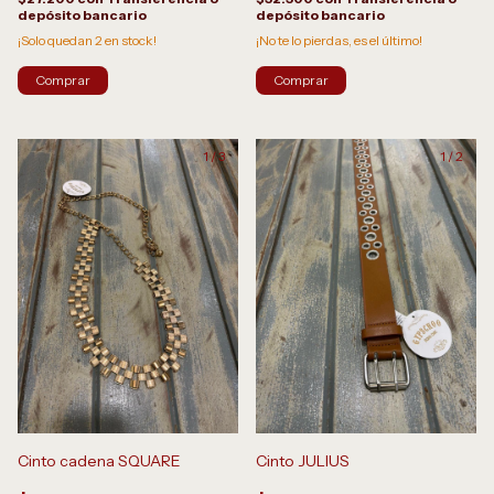
depósito bancario
depósito bancario
¡Solo quedan
2
en stock!
¡No te lo pierdas, es el último!
1
/
3
1
/
2
Cinto cadena SQUARE
Cinto JULIUS