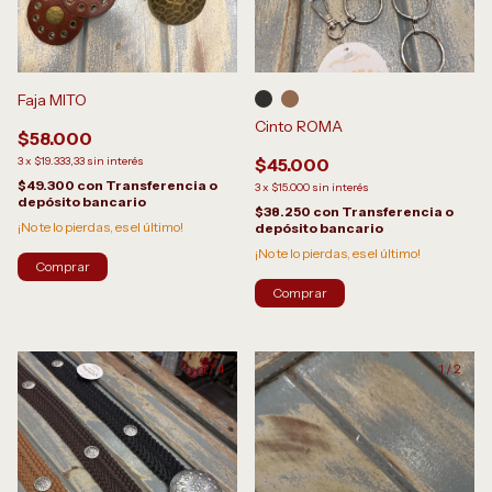
Faja MITO
Cinto ROMA
$58.000
3
x
$19.333,33
sin interés
$45.000
$49.300
con
Transferencia o
3
x
$15.000
sin interés
depósito bancario
$38.250
con
Transferencia o
¡No te lo pierdas, es el último!
depósito bancario
¡No te lo pierdas, es el último!
Comprar
1
/
4
1
/
2