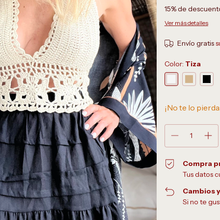
15% de descuent
Ver más detalles
Envío gratis
s
Color:
Tiza
¡No te lo pierda
Compra p
Tus datos c
Cambios y
Si no te gu