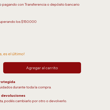
o
pagando con Transferencia o depósito bancario
uperando los
$150.000
s, es el último!
rotegida
uidados durante toda la compra.
 devoluciones
sta, podés cambiarlo por otro o devolverlo.