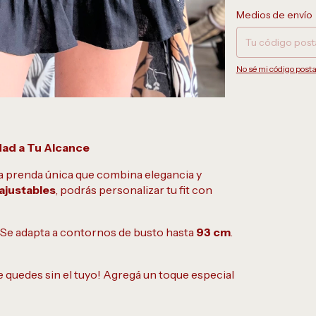
Entregas para el CP:
Medios de envío
No sé mi código posta
ad a Tu Alcance
na prenda única que combina elegancia y
 ajustables
, podrás personalizar tu fit con
: Se adapta a contornos de busto hasta
93 cm
.
te quedes sin el tuyo! Agregá un toque especial