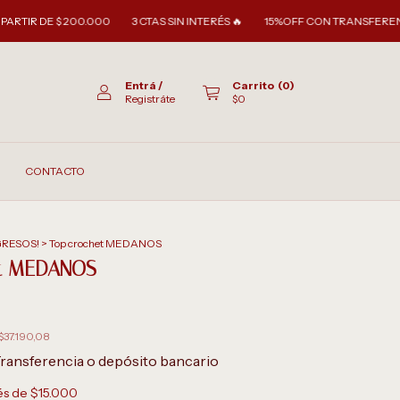
$ 200.000
3 CTAS SIN INTERÉS 🔥
15%OFF CON TRANSFERENCIA
🚚E
Entrá
/
Carrito
(
0
)
Registráte
$0
CONTACTO
GRESOS!
>
Top crochet MEDANOS
et MEDANOS
$37.190,08
ransferencia o depósito bancario
rés de
$15.000