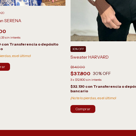
+20
an SERENA
000
,33
sin interés
0
con
Transferencia o depósito
io
30% OFF
pierdas, es el último!
Sweater HARVARD
rar
$54.000
$37.800
30
% OFF
3
x
$12.600
sin interés
$32.130
con
Transferencia o depós
bancario
¡No te lo pierdas, es el último!