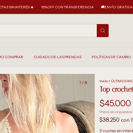
TERÉS 🔥
15%OFF CON TRANSFERENCIA
🚚ENVÍO GRATIS A PARTIR DE 
O COMPRAR
CUIDADO DE LAS PRENDAS
POLÍTICAS DE CAMBIO
Inicio
>
ÚLTIMOS IN
1
/
8
Top croch
$45.000
Precio sin impuestos
$38.250
con
T
3
cuotas sin inte