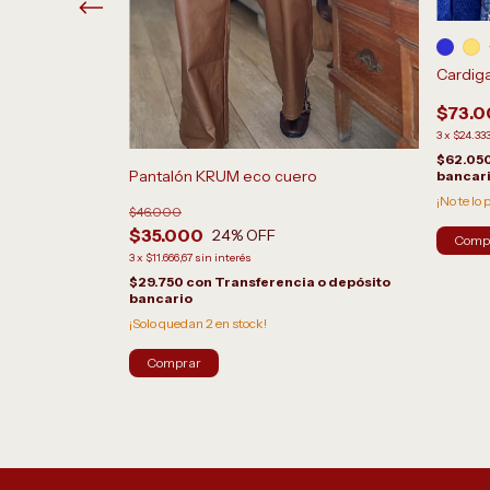
Cardig
$73.
3
x
$24.333
$62.05
Pantalón KRUM eco cuero
bancar
¡No te lo 
$46.000
$35.000
24
% OFF
Comp
3
x
$11.666,67
sin interés
$29.750
con
Transferencia o depósito
a o depósito
bancario
¡Solo quedan
2
en stock!
Comprar