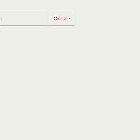
Cambiar CP
Calcular
l