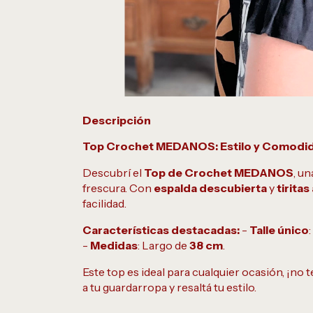
Descripción
Top Crochet MEDANOS: Estilo y Comodid
Descubrí el
Top de Crochet MEDANOS
, u
frescura. Con
espalda descubierta
y
tiritas
facilidad.
Características destacadas:
-
Talle único
-
Medidas
: Largo de
38 cm
.
Este top es ideal para cualquier ocasión, ¡no 
a tu guardarropa y resaltá tu estilo.