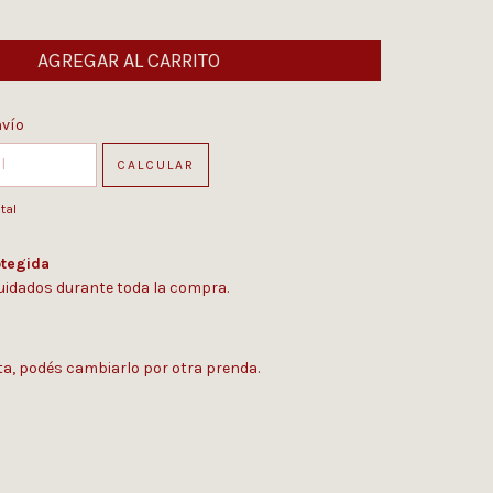
 CP:
CAMBIAR CP
nvío
CALCULAR
tal
tegida
uidados durante toda la compra.
sta, podés cambiarlo por otra prenda.