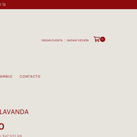
0 🚀
0
CREAR CUENTA
INICIAR SESIÓN
CAMBIO
CONTACTO
LAVANDA
0
os
$47.933,88