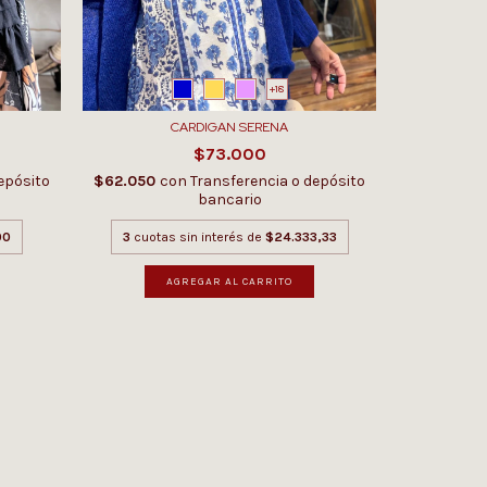
+18
CARDIGAN SERENA
$73.000
epósito
$62.050
con
Transferencia o depósito
bancario
00
3
cuotas sin interés de
$24.333,33
AGREGAR AL CARRITO
$63.750
c
3
cuot