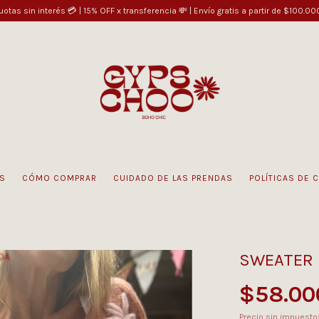
uotas sin interés 💳 | 15% OFF x transferencia 💸 | Envío gratis a partir de $100.00
S
CÓMO COMPRAR
CUIDADO DE LAS PRENDAS
POLÍTICAS DE 
SWEATER 
$58.00
Precio sin impuest