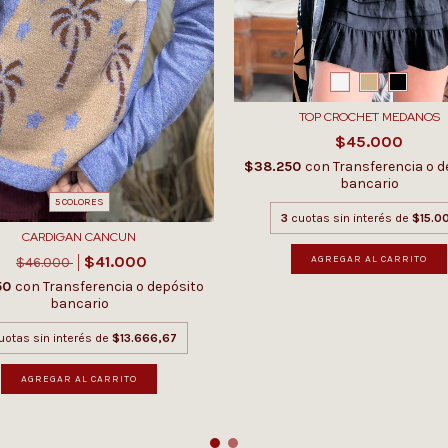
TOP CROCHET MEDANOS
$45.000
$38.250
con
Transferencia o d
bancario
5 COLORES
3
cuotas sin interés de
$15.0
CARDIGAN CANCUN
$41.000
AGREGAR AL CARRITO
$46.000
50
con
Transferencia o depósito
bancario
uotas sin interés de
$13.666,67
AGREGAR AL CARRITO