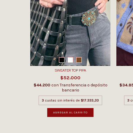
D
SWEATER TOP PIPA
$52.000
 o depósito
$44.200
con
Transferencia o depósito
$34.8
bancario
18.000
3
cuotas sin interés de
$17.333,33
3
c
AGREGAR AL CARRITO