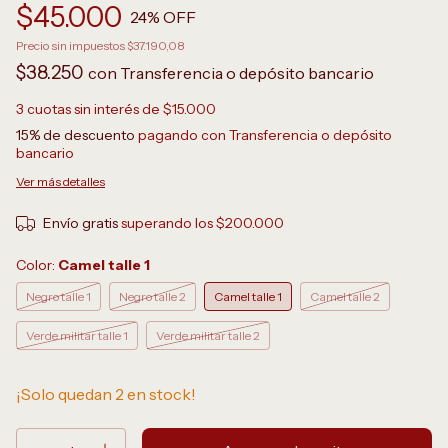
$45.000
24
% OFF
Precio sin impuestos
$37.190,08
$38.250
con
Transferencia o depósito bancario
3
cuotas sin interés de
$15.000
15% de descuento
pagando con Transferencia o depósito
bancario
Ver más detalles
Envío gratis
superando los
$200.000
Color:
Camel talle 1
Negro talle 1
Negro talle 2
Camel talle 1
Camel talle 2
Verde militar talle 1
Verde militar talle 2
¡Solo quedan
2
en stock!