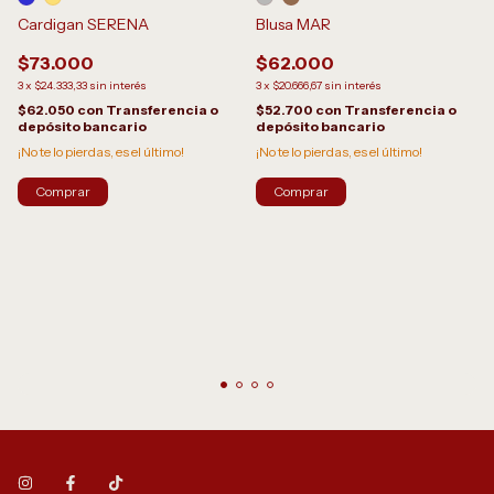
Blusa MAR
Cardigan SERENA
$62.000
$73.000
3
x
$20.666,67
sin interés
3
x
$24.333,33
sin interés
$52.700
con
Transferencia o
$62.050
con
Transferencia o
depósito bancario
depósito bancario
¡No te lo pierdas, es el último!
¡No te lo pierdas, es el último!
Comprar
Comprar