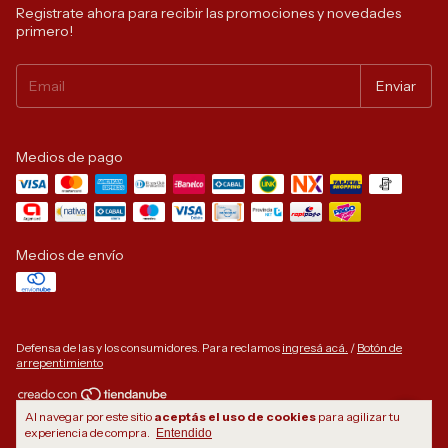
Registrate ahora para recibir las promociones y novedades
primero!
Medios de pago
Medios de envío
Defensa de las y los consumidores. Para reclamos
ingresá acá.
/
Botón de
arrepentimiento
Al navegar por este sitio
aceptás el uso de cookies
para agilizar tu
Copyright GYPSCHOO boho chic - 2026. Todos los derechos reservados.
experiencia de compra.
Entendido