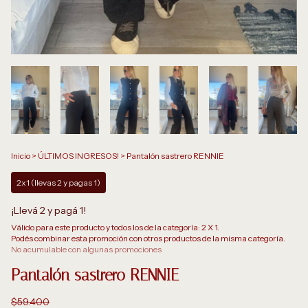
Inicio
>
ÚLTIMOS INGRESOS!
>
Pantalón sastrero RENNIE
2x1 (llevas 2 y pagas 1)
¡Llevá 2 y pagá 1!
Válido para este producto y todos los de la categoría: 2 X 1.
Podés combinar esta promoción con otros productos de la misma categoría.
No acumulable con algunas promociones
Pantalón sastrero RENNIE
$59.400