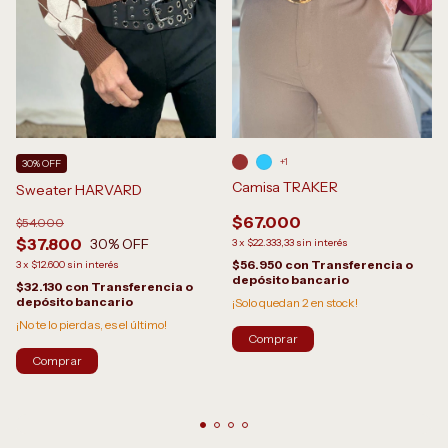
+1
30% OFF
Camisa TRAKER
Sweater HARVARD
$67.000
$54.000
$37.800
30
% OFF
3
x
$22.333,33
sin interés
$56.950
con
Transferencia o
3
x
$12.600
sin interés
depósito bancario
$32.130
con
Transferencia o
depósito bancario
¡Solo quedan
2
en stock!
¡No te lo pierdas, es el último!
Comprar