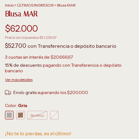
Inicio
>
ÚLTIMOS INGRESOS!
>
Blusa MAR
Blusa MAR
$62.000
Precio sin impuestos
$51.239,67
$52.700
con
Transferencia o depósito bancario
3
cuotas sin interés de
$20.666,67
15% de descuento
pagando con Transferencia o depósito
bancario
Ver más detalles
Envío gratis
superando los
$200.000
Color:
Gris
Bordeau
¡No te lo pierdas, es el último!