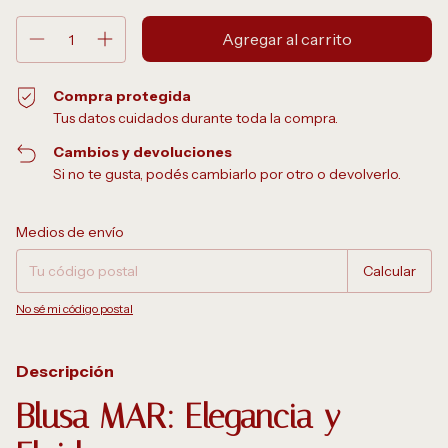
Compra protegida
Tus datos cuidados durante toda la compra.
Cambios y devoluciones
Si no te gusta, podés cambiarlo por otro o devolverlo.
Entregas para el CP:
Cambiar CP
Medios de envío
Calcular
No sé mi código postal
Descripción
Blusa MAR: Elegancia y