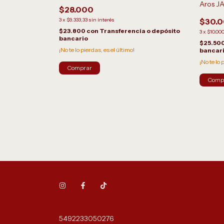
Aros J
$28.000
3
x
$9.333,33
sin interés
$30.
$23.800
con
Transferencia o depósito
3
x
$10.00
bancario
$25.50
¡No te lo pierdas, es el último!
bancar
¡No te lo 
Comp
a o depósito
5492233050276