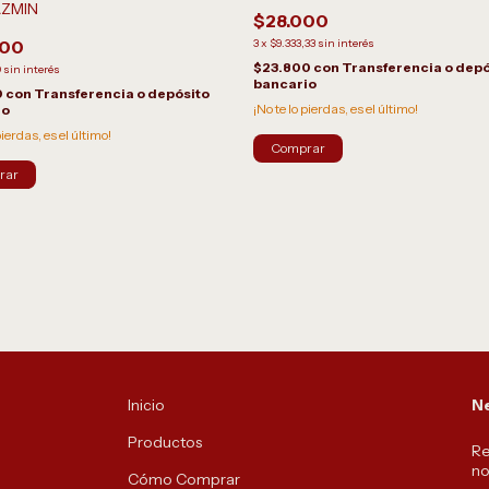
AZMIN
$28.000
000
3
x
$9.333,33
sin interés
$23.800
con
Transferencia o depó
0
sin interés
bancario
0
con
Transferencia o depósito
¡No te lo pierdas, es el último!
io
pierdas, es el último!
rar
Inicio
Ne
Productos
Re
no
Cómo Comprar