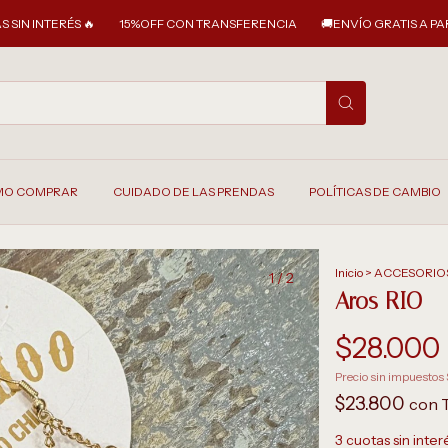
ÉS 🔥
15%OFF CON TRANSFERENCIA
🚚ENVÍO GRATIS A PARTIR DE $ 2
O COMPRAR
CUIDADO DE LAS PRENDAS
POLÍTICAS DE CAMBIO
Inicio
>
ACCESORIO
1
/
2
Aros RIO
$28.000
Precio sin impuestos
$23.800
con
3
cuotas sin inte