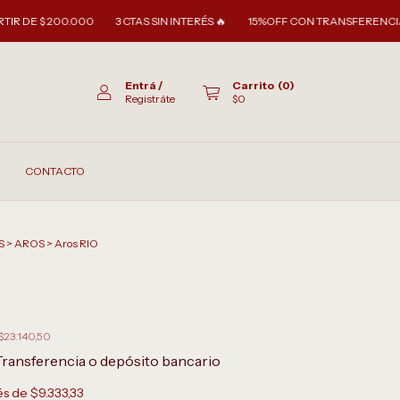
00.000
3 CTAS SIN INTERÉS 🔥
15%OFF CON TRANSFERENCIA
🚚ENV
Entrá
/
Carrito
(
0
)
Registráte
$0
CONTACTO
S
>
AROS
>
Aros RIO
$23.140,50
Transferencia o depósito bancario
rés de
$9.333,33