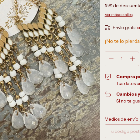
15% de descuent
Ver más detalles
Envío gratis
s
¡No te lo pierda
Compra p
Tus datos c
Cambios y
Si no te gu
Entregas para el CP:
Medios de envío