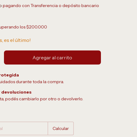
o
pagando con Transferencia o depósito bancario
uperando los
$200.000
s, es el último!
rotegida
uidados durante toda la compra.
 devoluciones
sta, podés cambiarlo por otro o devolverlo.
Cambiar CP
Calcular