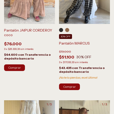
Pantalón JAIPUR CORDEROY
coco
30% OFF
Pantalón MARCUS
$76.000
3
x
$25.333,33
sin interés
$73.000
$64.600
con
Transferencia o
$51.100
30
% OFF
depósito bancario
3
x
$17.033,33
sin interés
$43.435
con
Transferencia o
depósito bancario
¡No te lo pierdas, es el último!
Comprar
1
/
5
1
/
3