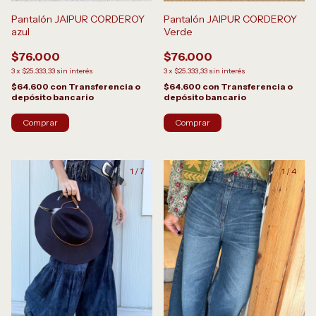
Pantalón JAIPUR CORDEROY
Pantalón JAIPUR CORDEROY
azul
Verde
$76.000
$76.000
3
x
$25.333,33
sin interés
3
x
$25.333,33
sin interés
$64.600
con
Transferencia o
$64.600
con
Transferencia o
depósito bancario
depósito bancario
1
/
7
1
/
4