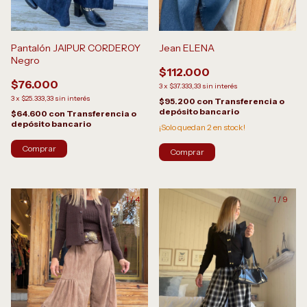
Pantalón JAIPUR CORDEROY
Jean ELENA
Negro
$112.000
$76.000
3
x
$37.333,33
sin interés
3
x
$25.333,33
sin interés
$95.200
con
Transferencia o
depósito bancario
$64.600
con
Transferencia o
depósito bancario
¡Solo quedan
2
en stock!
Comprar
1
/
4
1
/
9