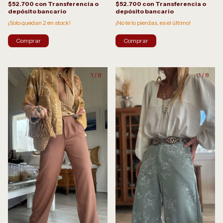
$52.700
con
Transferencia o
$52.700
con
Transferencia o
depósito bancario
depósito bancario
¡Solo quedan
2
en stock!
¡No te lo pierdas, es el último!
Comprar
Comprar
1
/
8
1
/
8