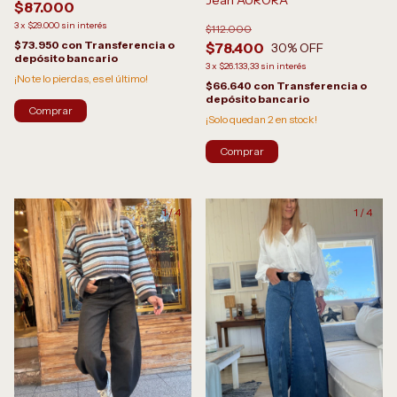
Jean AURORA
$87.000
3
x
$29.000
sin interés
$112.000
$73.950
con
Transferencia o
$78.400
30
% OFF
depósito bancario
3
x
$26.133,33
sin interés
¡No te lo pierdas, es el último!
$66.640
con
Transferencia o
depósito bancario
Comprar
¡Solo quedan
2
en stock!
Comprar
1
/
4
1
/
4