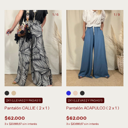
1
/
6
1
/
9
2X1 (LLEVAS 2 Y PAGAS 1)
2X1 (LLEVAS 2 Y PAGAS 1)
Pantalón CALLIE ( 2 x 1 )
Pantalón ACAPULCO ( 2 x 1 )
$62.000
$62.000
3
x
$20.666,67
sin interés
3
x
$20.666,67
sin interés