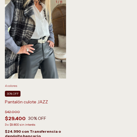
1
/
8
4 colores
30% OFF
Pantalón culote JAZZ
$42.000
$29.400
30
% OFF
3
x
$9.800
sin interés
$24.990
con
Transferencia o
depósito bancario