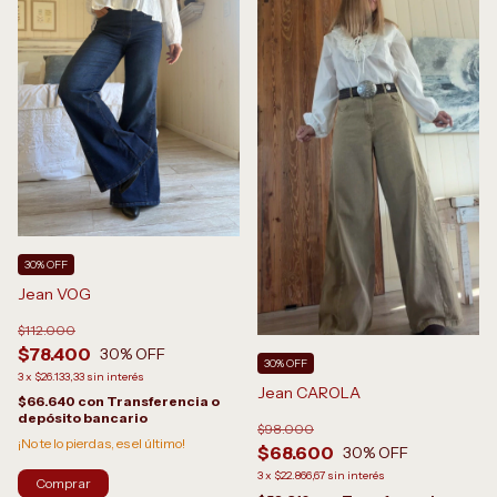
30% OFF
Jean VOG
$112.000
$78.400
30
% OFF
30% OFF
3
x
$26.133,33
sin interés
Jean CAROLA
$66.640
con
Transferencia o
depósito bancario
$98.000
¡No te lo pierdas, es el último!
$68.600
30
% OFF
3
x
$22.866,67
sin interés
Comprar