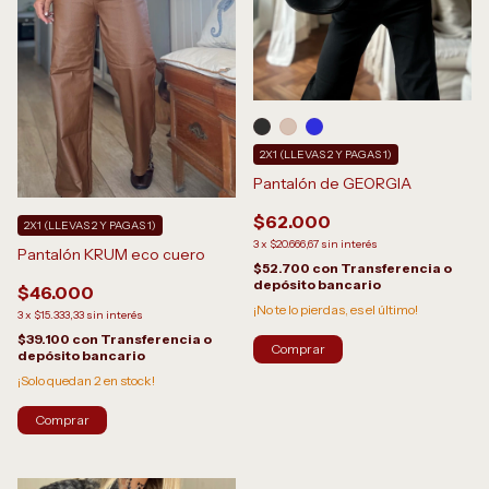
2X1 (LLEVAS 2 Y PAGAS 1)
Pantalón de GEORGIA
$62.000
2X1 (LLEVAS 2 Y PAGAS 1)
3
x
$20.666,67
sin interés
Pantalón KRUM eco cuero
$52.700
con
Transferencia o
depósito bancario
$46.000
¡No te lo pierdas, es el último!
3
x
$15.333,33
sin interés
$39.100
con
Transferencia o
Comprar
depósito bancario
¡Solo quedan
2
en stock!
Comprar