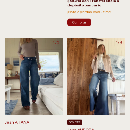
$58.310
con
Transferencia o
depósito bancario
¡No te lo pierdas, es el último!
Comprar
1
/
5
1
/
4
Jean AITANA
30% OFF