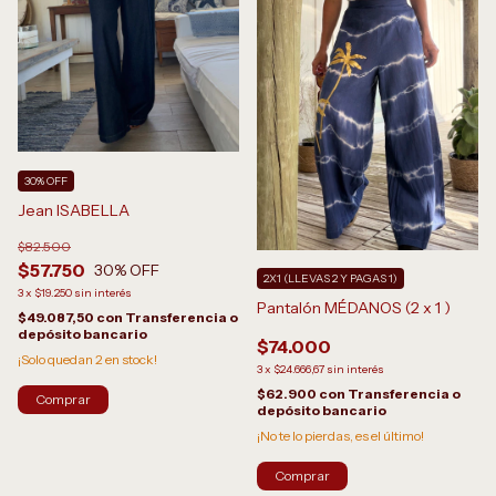
30% OFF
Jean ISABELLA
$82.500
$57.750
30
% OFF
2X1 (LLEVAS 2 Y PAGAS 1)
3
x
$19.250
sin interés
Pantalón MÉDANOS (2 x 1 )
$49.087,50
con
Transferencia o
depósito bancario
$74.000
¡Solo quedan
2
en stock!
3
x
$24.666,67
sin interés
$62.900
con
Transferencia o
Comprar
depósito bancario
¡No te lo pierdas, es el último!
Comprar