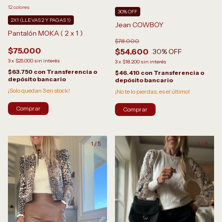
12 colores
30% OFF
2X1 (LLEVAS 2 Y PAGAS 1)
Jean COWBOY
Pantalón MOKA ( 2 x 1 )
$78.000
$75.000
$54.600
30
% OFF
3
x
$25.000
sin interés
3
x
$18.200
sin interés
$63.750
con
Transferencia o
$46.410
con
Transferencia o
depósito bancario
depósito bancario
¡Solo quedan
3
en stock!
¡No te lo pierdas, es el último!
Comprar
Comprar
1
/
5
1
/
8