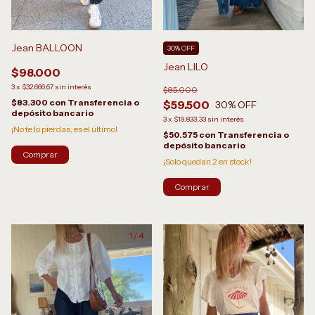
Jean BALLOON
30% OFF
Jean LILO
$98.000
3
x
$32.666,67
sin interés
$85.000
$83.300
con
Transferencia o
$59.500
30
% OFF
depósito bancario
3
x
$19.833,33
sin interés
¡No te lo pierdas, es el último!
$50.575
con
Transferencia o
depósito bancario
Comprar
¡Solo quedan
2
en stock!
Comprar
1
/
4
1
/
10