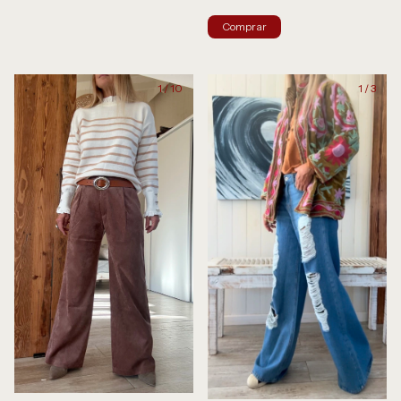
Comprar
1
/
10
1
/
3