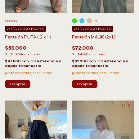
6 colores
+1
2X1 (LLEVAS 2 Y PAGAS 1)
2X1 (LLEVAS 2 Y PAGAS 1)
Pantalón FILIPA ( 2 x 1 )
Pantalón MALIK (2x1 )
$56.000
$72.000
3
x
$18.666,67
sin interés
3
x
$24.000
sin interés
$47.600
con
Transferencia o
$61.200
con
Transferencia o
depósito bancario
depósito bancario
¡No te lo pierdas, es el último!
¡No te lo pierdas, es el último!
Comprar
Comprar
1
/
5
1
/
10