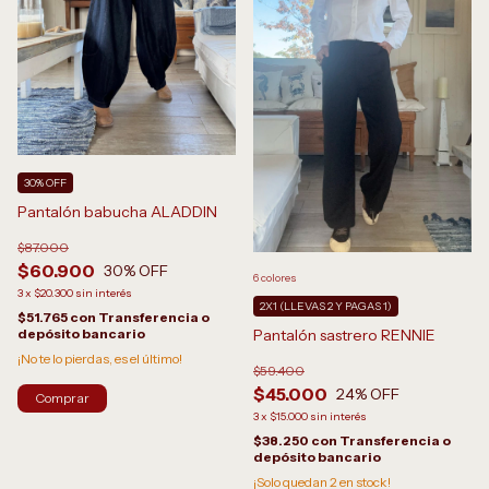
30% OFF
Pantalón babucha ALADDIN
$87.000
$60.900
30
% OFF
6 colores
3
x
$20.300
sin interés
2X1 (LLEVAS 2 Y PAGAS 1)
$51.765
con
Transferencia o
Pantalón sastrero RENNIE
depósito bancario
¡No te lo pierdas, es el último!
$59.400
$45.000
24
% OFF
Comprar
3
x
$15.000
sin interés
$38.250
con
Transferencia o
depósito bancario
¡Solo quedan
2
en stock!