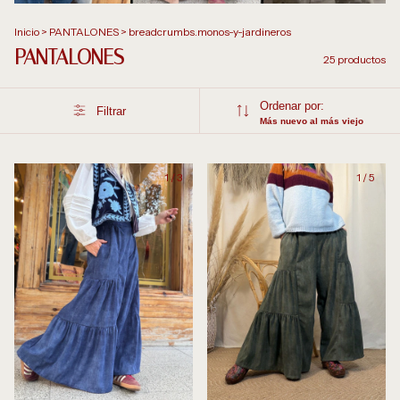
Inicio
>
PANTALONES
>
breadcrumbs.monos-y-jardineros
PANTALONES
25 productos
Ordenar por:
Filtrar
Más nuevo al más viejo
1
/
3
1
/
5